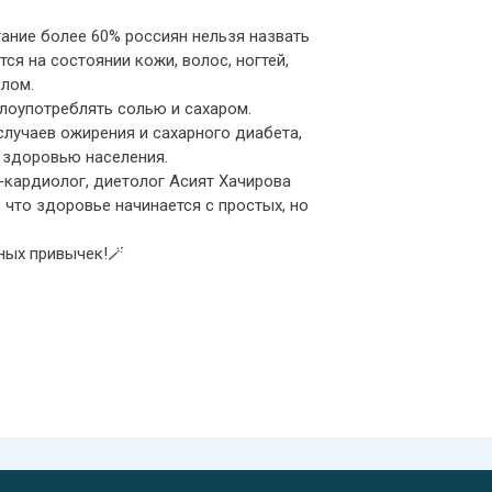
ание более 60% россиян нельзя назвать
я на состоянии кожи, волос, ногтей,
елом.
лоупотреблять солью и сахаром.
случаев ожирения и сахарного диабета,
 здоровью населения.
-кардиолог, диетолог Асият Хачирова
 что здоровье начинается с простых, но
ных привычек!🪄