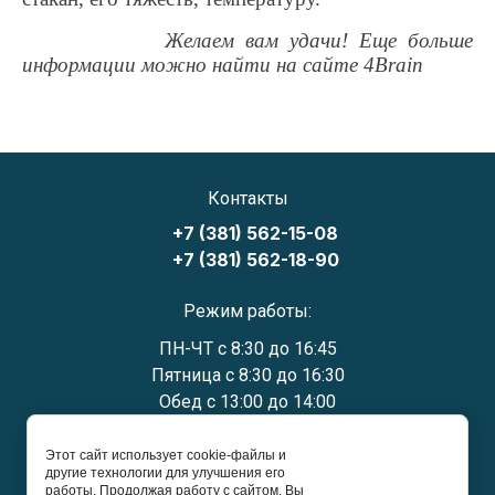
Желаем вам удачи! Еще больше
информации можно найти на сайте 4
Brain
Контакты
+7 (381) 562-15-08
+7 (381) 562-18-90
Режим работы:
ПН-ЧТ с 8:30 до 16:45
Пятница с 8:30 до 16:30
Обед с 13:00 до 14:00
Заголовок блока с адресом:
Этот сайт использует cookie-файлы и
другие технологии для улучшения его
Россия, 646780, Омская область, Русско-Полянский
работы. Продолжая работу с сайтом, Вы